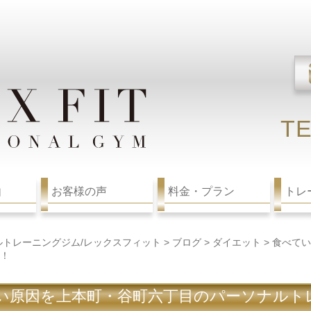
TE
由
お客様の声
料金・プラン
トレ
ルトレーニングジム/レックスフィット
>
ブログ
>
ダイエット
>
食べてい
！
い原因を上本町・谷町六丁目のパーソナルト