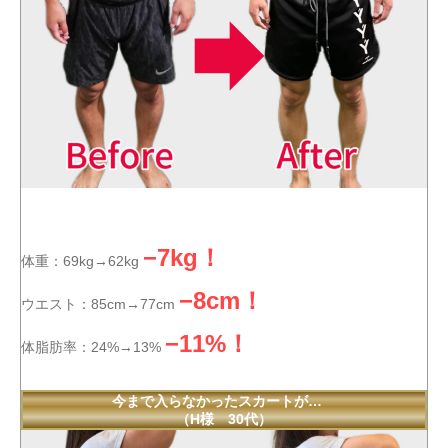
−7kg！
体重：69kg→62kg
−8cm！
ウエスト：85cm→77cm
−11%！
体脂肪率：24%→13%
今まで入らなかったスカートが…
（H様 30代）