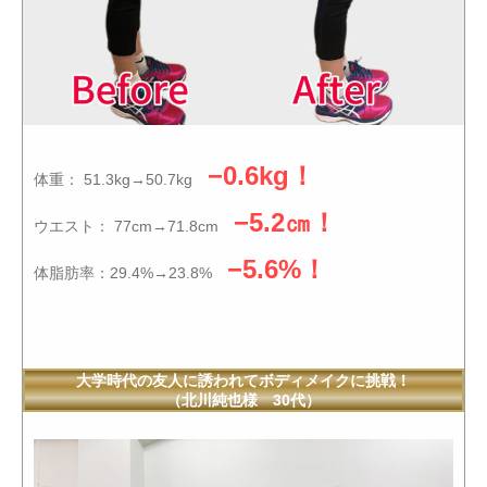
−0.6kg！
体重： 51.3kg→50.7kg
−5.2㎝！
ウエスト： 77cm→71.8cm
−5.6%！
体脂肪率：29.4%→23.8%
大学時代の友人に誘われてボディメイクに挑戦！
（北川純也様 30代）