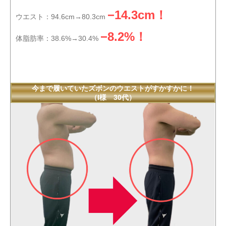
−14.3cm！
ウエスト：94.6cm→80.3cm
−8.2%！
体脂肪率：38.6%→30.4%
今まで履いていたズボンのウエストがすかすかに！
（I様 30代）