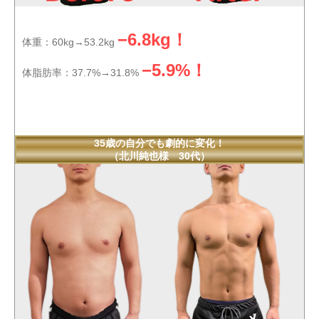
−6.8kg！
体重：60kg→53.2kg
−5.9%！
体脂肪率：37.7%→31.8%
35歳の自分でも劇的に変化！
（北川純也様 30代）