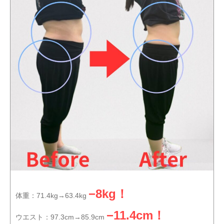
−8kg！
体重：71.4kg→63.4kg
−11.4cm！
ウエスト：97.3cm→85.9cm