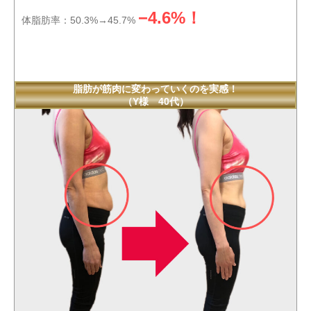
−4.6%！
体脂肪率：50.3%→45.7%
脂肪が筋肉に変わっていくのを実感！
（Y様 40代）