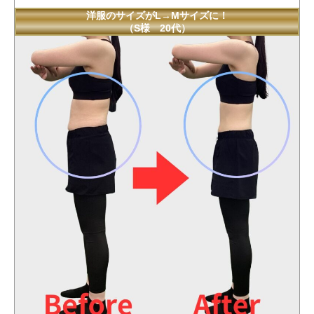
洋服のサイズがL→Mサイズに！
（S様 20代）