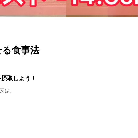
せる食事法
質を摂取しよう！
目安は、