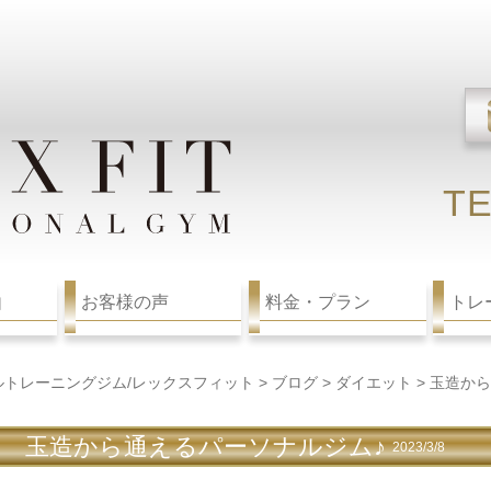
TE
由
お客様の声
料金・プラン
トレ
ルトレーニングジム/レックスフィット
>
ブログ
>
ダイエット
>
玉造から
玉造から通えるパーソナルジム♪
2023/3/8