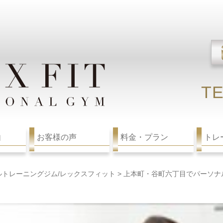
TE
由
お客様の声
料金・プラン
トレ
ルトレーニングジム/レックスフィット
>
上本町・谷町六丁目でパーソナル